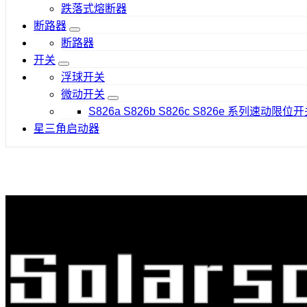
跌落式熔断器
断路器
断路器
开关
浮球开关
微动开关
S826a S826b S826c S826e 系列速动限位开
星三角启动器