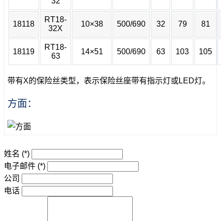
32
RT18-
18118
10×38
500/690
32
79
81
32X
RT18-
18119
14×51
500/690
63
103
105
63
带有X的保险丝类型，表示保险丝座带有指示灯或LED灯。
方面：
姓名
(*)
电子邮件
(*)
公司
电话