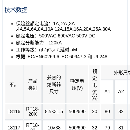
技术数据
保险丝额定电流：1A, 2A ,3A
,4A,5A,6A,8A,10A,12A,15A,16A,20A,25A,30A
额定电压：500VAC 690VAC 500V DC
额定分断能力：120kA
工作等级：gL/gG,aR,延时,aM
根据 IEC/EN60269-6 IEC 60947-3 和 UL248
额
外形尺
兼容的
定
产品
额定电
不。
熔断器
电
类别
压(V)
尺寸
A1
A2
流
(A)
RT18-
18116
8.5×31.5
500/690
20
80
82
20X
RT18-
18117
10×38
500/690
32
79
81