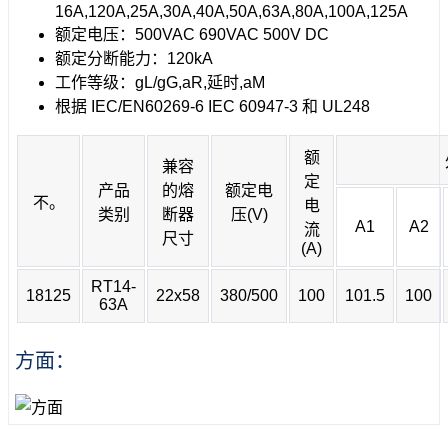
16A,120A,25A,30A,40A,50A,63A,80A,100A,125A
额定电压：500VAC 690VAC 500V DC
额定分断能力：120kA
工作等级：gL/gG,aR,延时,aM
根据 IEC/EN60269-6 IEC 60947-3 和 UL248
额
兼容
定
产品
的熔
额定电
不。
电
类别
断器
压(V)
A1
A2
流
尺寸
(A)
RT14-
18125
22x58
380/500
100
101.5
100
63A
方面：