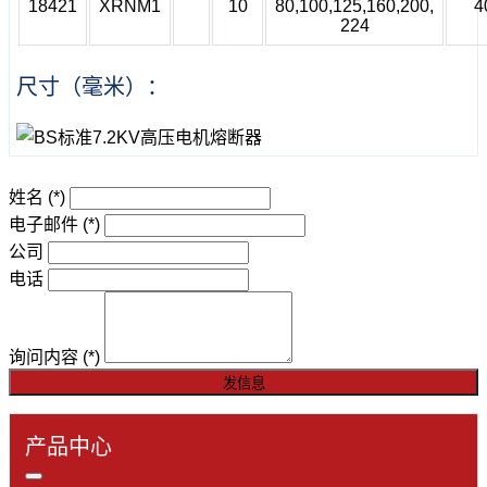
18421
XRNM1
10
80,100,125,160,200,
4
224
尺寸（毫米）：
姓名
(*)
电子邮件
(*)
公司
电话
询问内容
(*)
发信息
产品中心