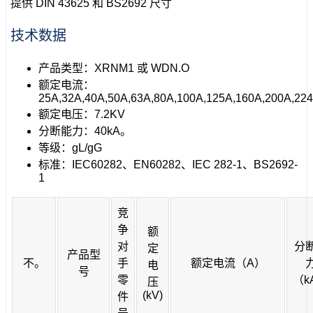
提供 DIN 43625 和 BS2692 尺寸
技术数据
产品类型：XRNM1 或 WDN.O
额定电流：
25A,32A,40A,50A,63A,80A,100A,125A,160A,200A,22
额定电压：7.2KV
分断能力：40kA。
等级：gL/gG
标准：IEC60282、EN60282、IEC 282-1、BS2692-
1
竞
争
额
对
分
定
产品型
不。
手
额定电流（A）
电
号
零
（k
压
(kV)
件