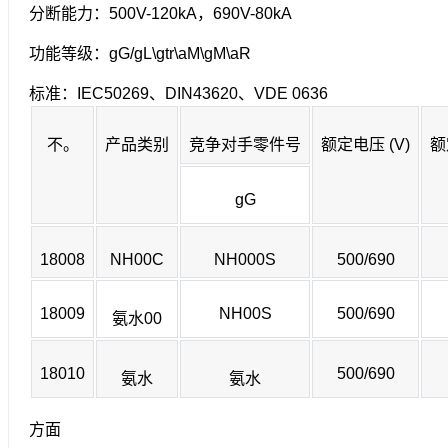
分断能力：500V-120kA，690V-80kA
功能等级：gG/gL\gtr\aM\gM\aR
标准：IEC50269、DIN43620、VDE 0636
不。
产品类别
竞争对手零件号
额定电压 (V)
额
gG
18008
NH00C
NH000S
500/690
18009
NH00S
500/690
氨水00
18010
500/690
氨水
氨水
方面