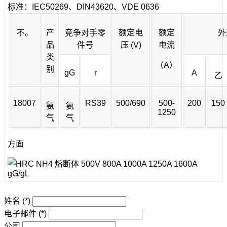
标准：IEC50269、DIN43620、VDE 0636
不。
产
竞争对手零
额定电
额定
外
品
件号
压 (V)
电流
类
（A）
别
gG
r
A
乙
18007
RS39
500/690
500-
200
150
氨
氨
1250
气
气
方面
姓名
(*)
电子邮件
(*)
公司