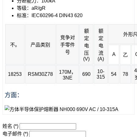
分断能力：100kA
等级：aR/gR
标准：IEC60296-4 DIN43 620
额
额
外形
竞争对
定
定
不。
产品类别
手零件
电
电
号
压
流
A
乙
(V)
(A)
4
10-
170M，
18253
RSM30Z78
690
54
78
315
3NE
方面：
姓名
(*)
电子邮件
(*)